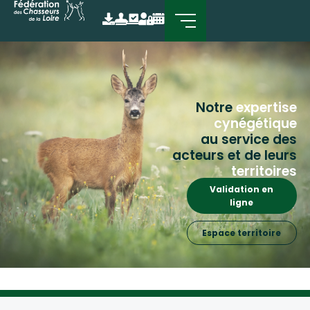
Notre
expertise
cynégétique
au service des
acteurs et de leurs
territoires
Validation en
ligne
Espace territoire