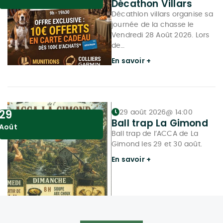
Décathon Villars
Décathlon villars organise sa
journée de la chasse le
Vendredi 28 Août 2026. Lors
de…
En savoir +
29
29 août 2026
@
14:00
Ball trap La Gimond
Août
Ball trap de l’ACCA de La
Gimond les 29 et 30 août.
En savoir +