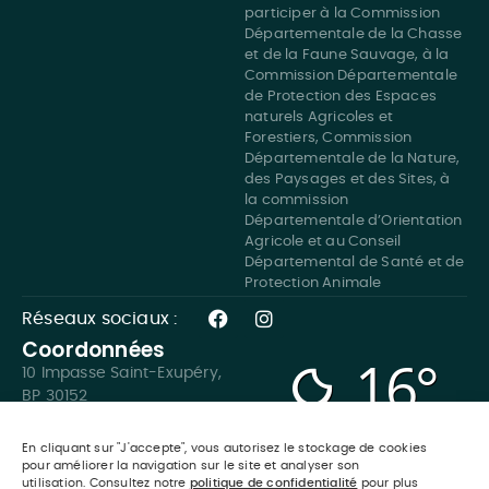
participer à la Commission
Départementale de la Chasse
et de la Faune Sauvage, à la
Commission Départementale
de Protection des Espaces
naturels Agricoles et
Forestiers, Commission
Départementale de la Nature,
des Paysages et des Sites, à
la commission
Départementale d’Orientation
Agricole et au Conseil
Départemental de Santé et de
Protection Animale
Réseaux sociaux :
Coordonnées
16°
10 Impasse Saint-Exupéry,
BP 30152
42163 Andrézieux-Bouthéon
averses aux
Cedex
En cliquant sur "J'accepte", vous autorisez le stockage de cookies
alentours
04 77 36 41 74
pour améliorer la navigation sur le site et analyser son
utilisation. Consultez notre
politique de confidentialité
pour plus
contact@fdc42.fr