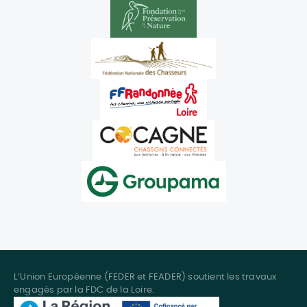
L’Union Européenne (FEDER et FEADER) soutient les travaux
engagés par la FDC de la Loire.