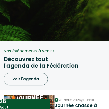
Nos événements à venir !
Découvrez tout
l'agenda de la Fédération
Voir l'agenda
28
28 août 2026
@
09:00
Journée chasse à
Août